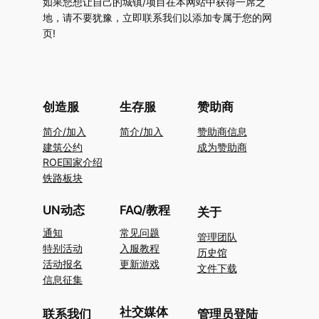
如果您想让自己的城镇/项目在本网站中获得一席之
地，请不要犹豫，立即联系我们以添加专属于您的网
页!
创造服
生存服
赞助商
简介/加入
简介/加入
赞助商信息
建筑公约
成为赞助商
ROE国家介绍
铁路板块
UN动态
FAQ/教程
关于
通知
常见问题
管理团队
特别活动
入服教程
历史馆
活动报名
更新游戏
文件下载
信息征集
社交媒体
联系我们
管理员登陆