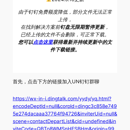
由于钉钉免费额度降低，部分文件无法正常
上传，
在找到解决方案前
钉盘无限期暂停更新
，
已经上传的文件不会删除，可正常下载。
您可以
点击这里
获得最新并持续更新中的文
件下载链接。
首先，点击下方的链接加入UN钉钉群聊
https://wx-in-i.dingtalk.com/yydy/yq.html?
encodeDeptId=null&corpId=dingc3c858e749
5e274dacaaa37764f94726&inviterUid=null&
scene=contactDepartList&cid=undefined&in
viteCode=QBTo8WMSnHFSBHm&origin=99