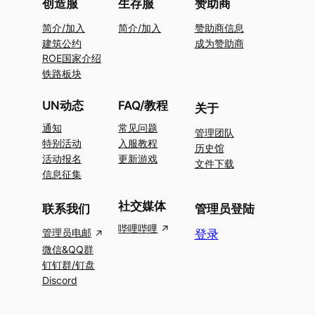
创造服
生存服
赞助商
简介/加入
简介/加入
赞助商信息
建筑公约
成为赞助商
ROE国家介绍
铁路板块
UN动态
FAQ/教程
关于
通知
常见问题
管理团队
特别活动
入服教程
历史馆
活动报名
更新游戏
文件下载
信息征集
社交媒体
联系我们
管理员登陆
哔哩哔哩
管理员电邮
登录
微信&QQ群
钉钉群/钉盘
Discord