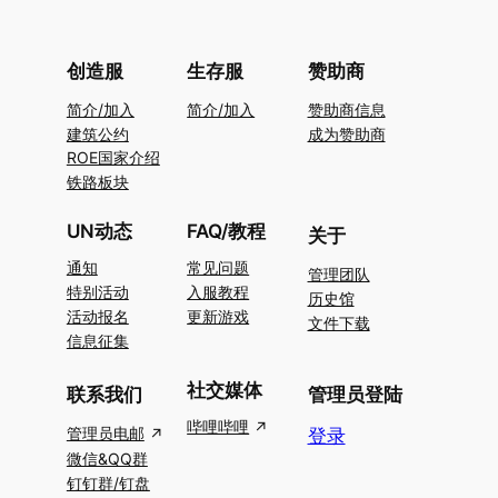
创造服
生存服
赞助商
简介/加入
简介/加入
赞助商信息
建筑公约
成为赞助商
ROE国家介绍
铁路板块
UN动态
FAQ/教程
关于
通知
常见问题
管理团队
特别活动
入服教程
历史馆
活动报名
更新游戏
文件下载
信息征集
社交媒体
联系我们
管理员登陆
哔哩哔哩
管理员电邮
登录
微信&QQ群
钉钉群/钉盘