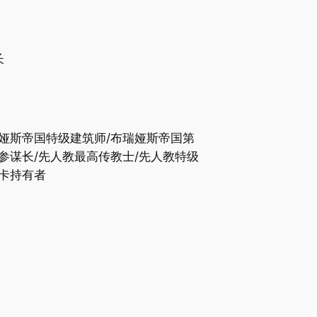
长
娅斯帝国特级建筑师/布瑞娅斯帝国第
参谋长/先人教最高传教士/先人教特级
卡持有者